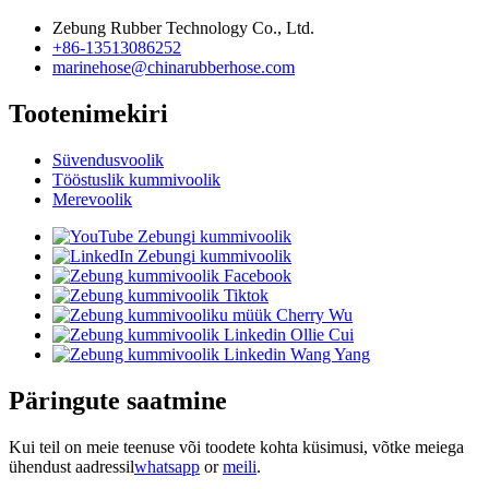
Zebung Rubber Technology Co., Ltd.
+86-13513086252
marinehose@chinarubberhose.com
Tootenimekiri
Süvendusvoolik
Tööstuslik kummivoolik
Merevoolik
Päringute saatmine
Kui teil on meie teenuse või toodete kohta küsimusi, võtke meiega
ühendust aadressil
whatsapp
or
meili
.