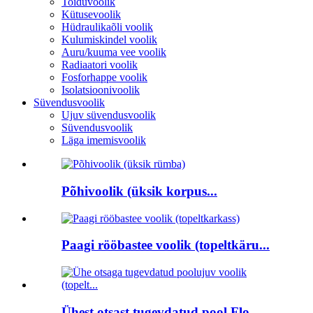
Toiduvoolik
Kütusevoolik
Hüdraulikaõli voolik
Kulumiskindel voolik
Auru/kuuma vee voolik
Radiaatori voolik
Fosforhappe voolik
Isolatsioonivoolik
Süvendusvoolik
Ujuv süvendusvoolik
Süvendusvoolik
Läga imemisvoolik
Põhivoolik (üksik korpus...
Paagi rööbastee voolik (topeltkäru...
Ühest otsast tugevdatud pool Flo...