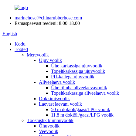
marinehose@chinarubberhose.com
Esmaspäevast reedeni: 8.00-18.00
English
Kodu
Tooted
Merevoolik
Ujuv voolik
Ühe karkassiga ujuvvoolik
Topeltkarkassiga ujuvvoolik
PU-kattega ujuvvoolik
Allveelaeva voolik
Ühe rümba allveelaevavoolik
Topeltkarkassiga allveelaeva voolik
Dokkimisvoolik
Laevast laevani voolik
50 m dokiõli/gaasi/LPG voolik
11,8 m dokiõli/gaasi/LPG voolik
Tööstuslik kummivoolik
Õhuvoolik
Veevoolik