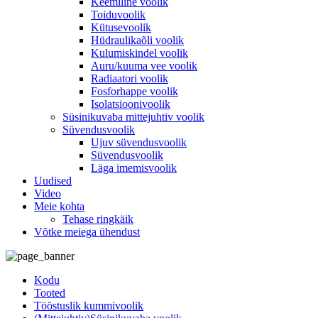
Keemiline voolik
Toiduvoolik
Kütusevoolik
Hüdraulikaõli voolik
Kulumiskindel voolik
Auru/kuuma vee voolik
Radiaatori voolik
Fosforhappe voolik
Isolatsioonivoolik
Süsinikuvaba mittejuhtiv voolik
Süvendusvoolik
Ujuv süvendusvoolik
Süvendusvoolik
Läga imemisvoolik
Uudised
Video
Meie kohta
Tehase ringkäik
Võtke meiega ühendust
Kodu
Tooted
Tööstuslik kummivoolik