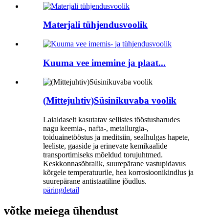
Materjali tühjendusvoolik
Kuuma vee imemine ja plaat...
(Mittejuhtiv)Süsinikuvaba voolik
Laialdaselt kasutatav sellistes tööstusharudes
nagu keemia-, nafta-, metallurgia-,
toiduainetööstus ja meditsiin, sealhulgas hapete,
leeliste, gaaside ja erinevate kemikaalide
transportimiseks mõeldud torujuhtmed.
Keskkonnasõbralik, suurepärane vastupidavus
kõrgele temperatuurile, hea korrosioonikindlus ja
suurepärane antistaatiline jõudlus.
päring
detail
võtke meiega ühendust