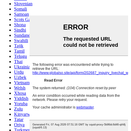
Slovenian
Somali
Samoan
Scots Gaelic
Shona
Sindhi
Sundanese
Swahili
Tajik
Tamil
Telugu
Thai
Ukrainian
Urdu
Uzbek
Vietnamese
Welsh
Xhosa
Yiddish
Yoruba
Zulu
Kinyarwanda
Tatar
Oriya
Turkmen