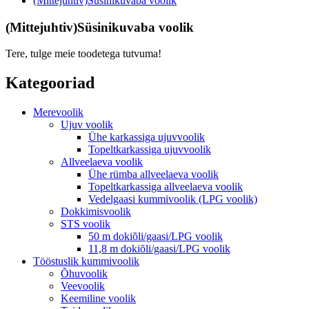
(Mittejuhtiv)Süsinikuvaba voolik
(Mittejuhtiv)Süsinikuvaba voolik
Tere, tulge meie toodetega tutvuma!
Kategooriad
Merevoolik
Ujuv voolik
Ühe karkassiga ujuvvoolik
Topeltkarkassiga ujuvvoolik
Allveelaeva voolik
Ühe rümba allveelaeva voolik
Topeltkarkassiga allveelaeva voolik
Vedelgaasi kummivoolik (LPG voolik)
Dokkimisvoolik
STS voolik
50 m dokiõli/gaasi/LPG voolik
11,8 m dokiõli/gaasi/LPG voolik
Tööstuslik kummivoolik
Õhuvoolik
Veevoolik
Keemiline voolik