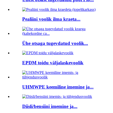
Pealiini voolik ilma kraeta...
Ühe otsaga tugevdatud voolik...
EPDM toidu väljalaskevoolik
UHMWPE keemiline imemine ja...
Diisli/bensiini imemine ja...