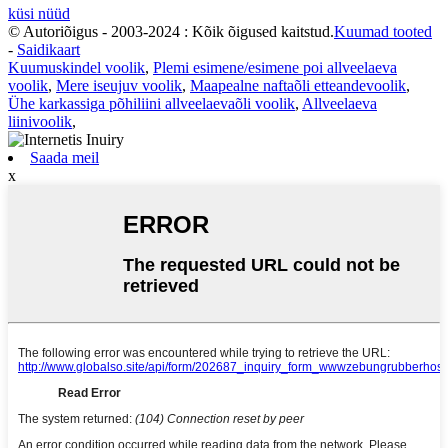
küsi nüüd
© Autoriõigus - 2003-2024 : Kõik õigused kaitstud.
Kuumad tooted
-
Saidikaart
Kuumuskindel voolik
,
Plemi esimene/esimene poi allveelaeva
voolik
,
Mere iseujuv voolik
,
Maapealne naftaõli etteandevoolik
,
Ühe karkassiga põhiliini allveelaevaõli voolik
,
Allveelaeva
liinivoolik
,
Saada meil
x