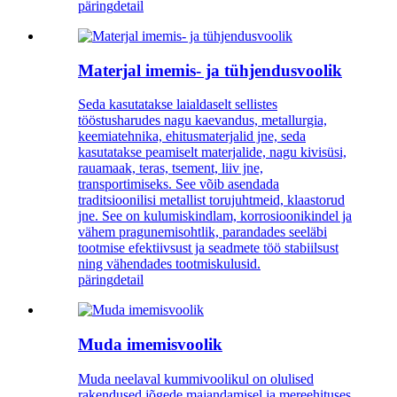
päring
detail
Materjal imemis- ja tühjendusvoolik
Seda kasutatakse laialdaselt sellistes
tööstusharudes nagu kaevandus, metallurgia,
keemiatehnika, ehitusmaterjalid jne, seda
kasutatakse peamiselt materjalide, nagu kivisüsi,
rauamaak, teras, tsement, liiv jne,
transportimiseks. See võib asendada
traditsioonilisi metallist torujuhtmeid, klaastorud
jne. See on kulumiskindlam, korrosioonikindel ja
vähem pragunemisohtlik, parandades seeläbi
tootmise efektiivsust ja seadmete töö stabiilsust
ning vähendades tootmiskulusid.
päring
detail
Muda imemisvoolik
Muda neelaval kummivoolikul on olulised
rakendused jõgede majandamisel ja mereehituses,