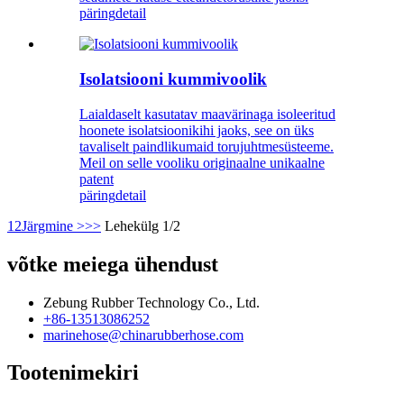
päring
detail
Isolatsiooni kummivoolik
Laialdaselt kasutatav maavärinaga isoleeritud
hoonete isolatsioonikihi jaoks, see on üks
tavaliselt paindlikumaid torujuhtmesüsteeme.
Meil on selle vooliku originaalne unikaalne
patent
päring
detail
1
2
Järgmine >
>>
Lehekülg 1/2
võtke meiega ühendust
Zebung Rubber Technology Co., Ltd.
+86-13513086252
marinehose@chinarubberhose.com
Tootenimekiri