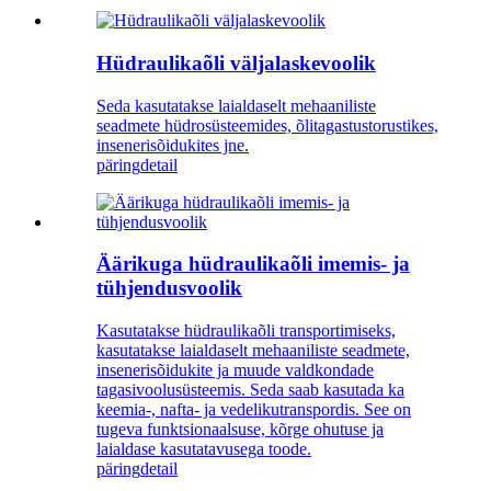
Hüdraulikaõli väljalaskevoolik
Seda kasutatakse laialdaselt mehaaniliste
seadmete hüdrosüsteemides, õlitagastustorustikes,
insenerisõidukites jne.
päring
detail
Äärikuga hüdraulikaõli imemis- ja
tühjendusvoolik
Kasutatakse hüdraulikaõli transportimiseks,
kasutatakse laialdaselt mehaaniliste seadmete,
insenerisõidukite ja muude valdkondade
tagasivoolusüsteemis. Seda saab kasutada ka
keemia-, nafta- ja vedelikutranspordis. See on
tugeva funktsionaalsuse, kõrge ohutuse ja
laialdase kasutatavusega toode.
päring
detail