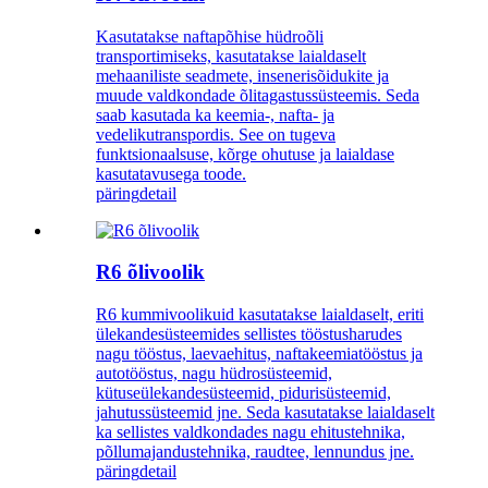
Kasutatakse naftapõhise hüdroõli
transportimiseks, kasutatakse laialdaselt
mehaaniliste seadmete, insenerisõidukite ja
muude valdkondade õlitagastussüsteemis. Seda
saab kasutada ka keemia-, nafta- ja
vedelikutranspordis. See on tugeva
funktsionaalsuse, kõrge ohutuse ja laialdase
kasutatavusega toode.
päring
detail
R6 õlivoolik
R6 kummivoolikuid kasutatakse laialdaselt, eriti
ülekandesüsteemides sellistes tööstusharudes
nagu tööstus, laevaehitus, naftakeemiatööstus ja
autotööstus, nagu hüdrosüsteemid,
kütuseülekandesüsteemid, pidurisüsteemid,
jahutussüsteemid jne. Seda kasutatakse laialdaselt
ka sellistes valdkondades nagu ehitustehnika,
põllumajandustehnika, raudtee, lennundus jne.
päring
detail