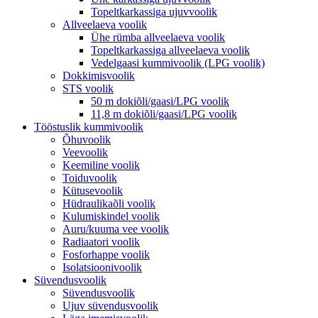
Topeltkarkassiga ujuvvoolik
Allveelaeva voolik
Ühe rümba allveelaeva voolik
Topeltkarkassiga allveelaeva voolik
Vedelgaasi kummivoolik (LPG voolik)
Dokkimisvoolik
STS voolik
50 m dokiõli/gaasi/LPG voolik
11,8 m dokiõli/gaasi/LPG voolik
Tööstuslik kummivoolik
Õhuvoolik
Veevoolik
Keemiline voolik
Toiduvoolik
Kütusevoolik
Hüdraulikaõli voolik
Kulumiskindel voolik
Auru/kuuma vee voolik
Radiaatori voolik
Fosforhappe voolik
Isolatsioonivoolik
Süvendusvoolik
Süvendusvoolik
Ujuv süvendusvoolik