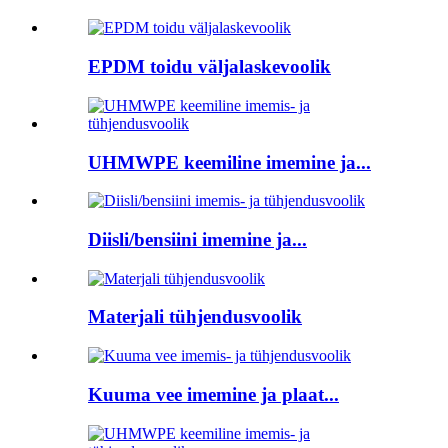
EPDM toidu väljalaskevoolik
UHMWPE keemiline imemine ja...
Diisli/bensiini imemine ja...
Materjali tühjendusvoolik
Kuuma vee imemine ja plaat...