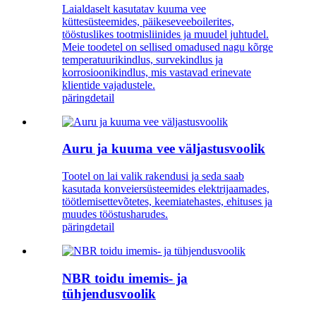
Laialdaselt kasutatav kuuma vee
küttesüsteemides, päikeseveeboilerites,
tööstuslikes tootmisliinides ja muudel juhtudel.
Meie toodetel on sellised omadused nagu kõrge
temperatuurikindlus, survekindlus ja
korrosioonikindlus, mis vastavad erinevate
klientide vajadustele.
päring
detail
Auru ja kuuma vee väljastusvoolik
Tootel on lai valik rakendusi ja seda saab
kasutada konveiersüsteemides elektrijaamades,
töötlemisettevõtetes, keemiatehastes, ehituses ja
muudes tööstusharudes.
päring
detail
NBR toidu imemis- ja
tühjendusvoolik