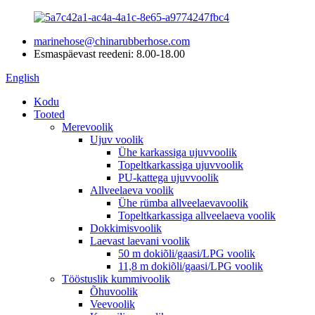
marinehose@chinarubberhose.com
Esmaspäevast reedeni: 8.00-18.00
English
Kodu
Tooted
Merevoolik
Ujuv voolik
Ühe karkassiga ujuvvoolik
Topeltkarkassiga ujuvvoolik
PU-kattega ujuvvoolik
Allveelaeva voolik
Ühe rümba allveelaevavoolik
Topeltkarkassiga allveelaeva voolik
Dokkimisvoolik
Laevast laevani voolik
50 m dokiõli/gaasi/LPG voolik
11,8 m dokiõli/gaasi/LPG voolik
Tööstuslik kummivoolik
Õhuvoolik
Veevoolik