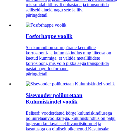
mis suudab tõhusalt puhastada ja transportida
selliseid aineid nagu sete ja liiv.
päring
detail
Fosforhappe voolik
Sisekummil on suurepärane keemiline
korrosiooni- ja kulumiskindlus ning liiteosa on
kaetud kummiga, et vältida metalliliidete
korrosiooni, mis võib pikka aega transportida
pastat nagu fosforhape.
päring
detail
Sisevooder polüuretaan
Kulumiskindel voolik
Eelised: vooderdatud kõrge kulumiskindlusega
polüuretaanvoolikutega, kulumiskindlus on palju
tugevam kui tavalistel liivapritsitorudel ja
kasutusiga on oluliselt pikenenud.Kasutusala: