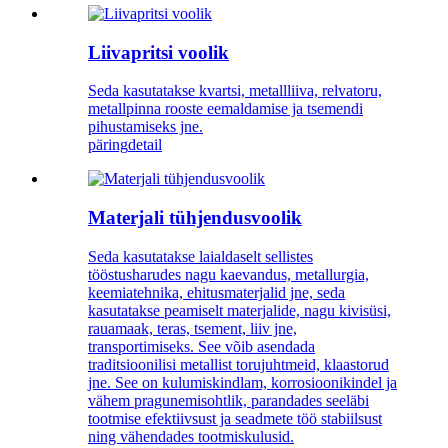
Liivapritsi voolik
Seda kasutatakse kvartsi, metallliiva, relvatoru,
metallpinna rooste eemaldamise ja tsemendi
pihustamiseks jne.
päring
detail
Materjali tühjendusvoolik
Seda kasutatakse laialdaselt sellistes
tööstusharudes nagu kaevandus, metallurgia,
keemiatehnika, ehitusmaterjalid jne, seda
kasutatakse peamiselt materjalide, nagu kivisüsi,
rauamaak, teras, tsement, liiv jne,
transportimiseks. See võib asendada
traditsioonilisi metallist torujuhtmeid, klaastorud
jne. See on kulumiskindlam, korrosioonikindel ja
vähem pragunemisohtlik, parandades seeläbi
tootmise efektiivsust ja seadmete töö stabiilsust
ning vähendades tootmiskulusid.