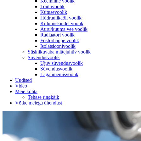
Keemiline voolik
Toiduvoolik
Kütusevoolik
Hüdraulikaõli voolik
Kulumiskindel voolik
Auru/kuuma vee voolik
Radiaatori voolik
Fosforhappe voolik
Isolatsioonivoolik
Süsinikuvaba mittejuhtiv voolik
Süvendusvoolik
Ujuv süvendusvoolik
Süvendusvoolik
Läga imemisvoolik
Uudised
Video
Meie kohta
Tehase ringkäik
Võtke meiega ühendust