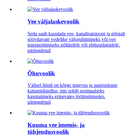
Vee väljalaskevoolik
Seda saab kasutada vee, kanalisatsiooni ja nõrgalt
söövitavate vedelike väljajuhtimiseks või vee
transportimiseks põldudele või ehitusplatsidele.
päring
detail
Õhuvoolik
Välisel liimil on kõrge tugevus ja suurepärane
kulumiskindlus, mis sobib normaalseks
kasutamiseks erinevates töötingimustes.
päring
detail
Kuuma vee imemis- ja
tühjendusvoolik