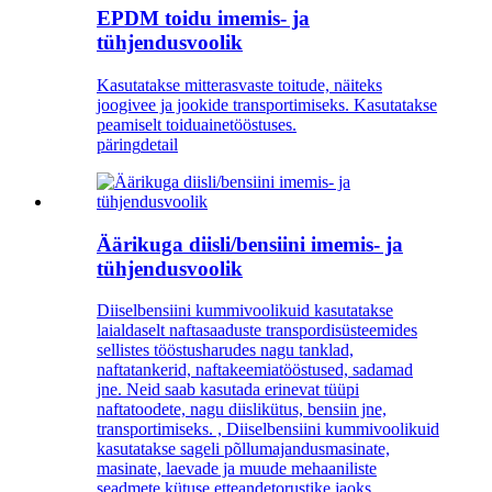
EPDM toidu imemis- ja
tühjendusvoolik
Kasutatakse mitterasvaste toitude, näiteks
joogivee ja jookide transportimiseks. Kasutatakse
peamiselt toiduainetööstuses.
päring
detail
Äärikuga diisli/bensiini imemis- ja
tühjendusvoolik
Diiselbensiini kummivoolikuid kasutatakse
laialdaselt naftasaaduste transpordisüsteemides
sellistes tööstusharudes nagu tanklad,
naftatankerid, naftakeemiatööstused, sadamad
jne. Neid saab kasutada erinevat tüüpi
naftatoodete, nagu diislikütus, bensiin jne,
transportimiseks. , Diiselbensiini kummivoolikuid
kasutatakse sageli põllumajandusmasinate,
masinate, laevade ja muude mehaaniliste
seadmete kütuse etteandetorustike jaoks.