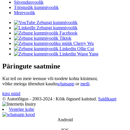
Süvendusvoolik
Tööstuslik kummivoolik
Merevoolik
Päringute saatmine
Kui teil on meie teenuse või toodete kohta küsimusi,
võtke meiega ühendust kaudu
whatsapp
or
meili
.
küsi nüüd
© Autoriõigus - 2003-2024 : Kõik õigused kaitstud.
Saidikaart
Vestelge kohe
Android