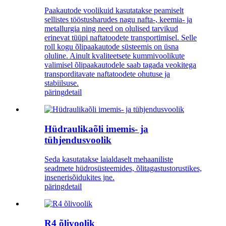
Paakautode voolikuid kasutatakse peamiselt
sellistes tööstusharudes nagu nafta-, keemia- ja
metallurgia ning need on olulised tarvikud
erinevat tüüpi naftatoodete transportimisel. Selle
roll kogu õlipaakautode süsteemis on üsna
oluline. Ainult kvaliteetsete kummivoolikute
valimisel õlipaakautodele saab tagada veokitega
transporditavate naftatoodete ohutuse ja
stabiilsuse.
päring
detail
Hüdraulikaõli imemis- ja
tühjendusvoolik
Seda kasutatakse laialdaselt mehaaniliste
seadmete hüdrosüsteemides, õlitagastustorustikes,
insenerisõidukites jne.
päring
detail
R4 õlivoolik