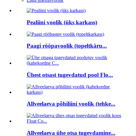
Läga imemisvoolik
Pealiini voolik (üks karkass)
Paagi rööpavoolik (topeltkäru...
Ühest otsast tugevdatud pool Flo...
Allveelaeva põhiliini voolik (tehke...
Allveelaeva ühe otsa tugevdamine...