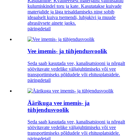
Kasutamine: Kvaliteetsest materjalist valmistatud
kulumiskindel toru ja kate. Kasutatakse kuivade
materjalide ja läga teisaldamiseks ning sobib
ideaalselt kuiva tsemendi, lubjakivi ja muude
abrasiivsete ainete jaoks.
päring
detail
Vee imemis- ja tühjendusvoolik
Seda saab kasutada vee, kanalisatsiooni ja nõrgalt
söövitavate vedelike väljajuhtimiseks või vee
transportimiseks põldudele või ehitusplatsidele.
päring
detail
Äärikuga vee imemis- ja
tühjendusvoolik
Seda saab kasutada vee, kanalisatsiooni ja nõrgalt
söövitavate vedelike väljajuhtimiseks või vee
transportimiseks põldudele või ehitusplatsidele.
päring
detail