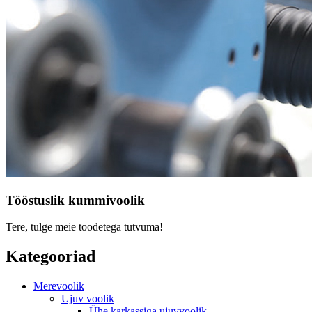
Tööstuslik kummivoolik
Tere, tulge meie toodetega tutvuma!
Kategooriad
Merevoolik
Ujuv voolik
Ühe karkassiga ujuvvoolik