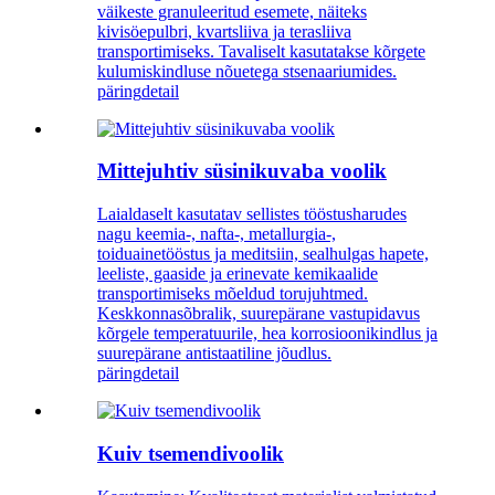
väikeste granuleeritud esemete, näiteks
kivisöepulbri, kvartsliiva ja terasliiva
transportimiseks. Tavaliselt kasutatakse kõrgete
kulumiskindluse nõuetega stsenaariumides.
päring
detail
Mittejuhtiv süsinikuvaba voolik
Laialdaselt kasutatav sellistes tööstusharudes
nagu keemia-, nafta-, metallurgia-,
toiduainetööstus ja meditsiin, sealhulgas hapete,
leeliste, gaaside ja erinevate kemikaalide
transportimiseks mõeldud torujuhtmed.
Keskkonnasõbralik, suurepärane vastupidavus
kõrgele temperatuurile, hea korrosioonikindlus ja
suurepärane antistaatiline jõudlus.
päring
detail
Kuiv tsemendivoolik